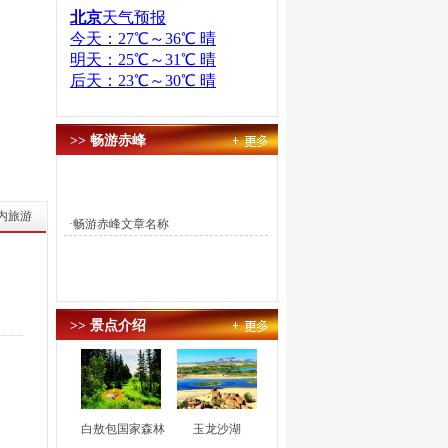
>> 畅游赤峰
内旅游
·
畅游赤峰文章名称
>> 景点介绍
白敖包国家森林
玉龙沙湖