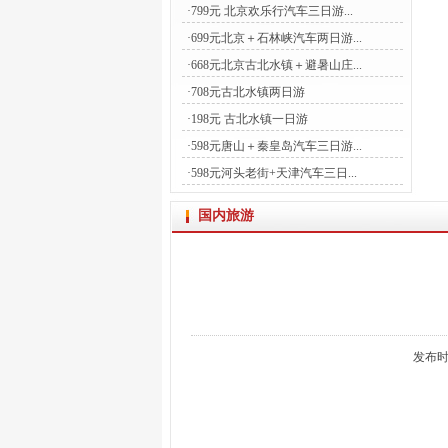
·
799元 北京欢乐行汽车三日游...
·
699元北京＋石林峡汽车两日游...
·
668元北京古北水镇＋避暑山庄...
·
708元古北水镇两日游
·
198元 古北水镇一日游
·
598元唐山＋秦皇岛汽车三日游...
·
598元河头老街+天津汽车三日...
国内旅游
发布时