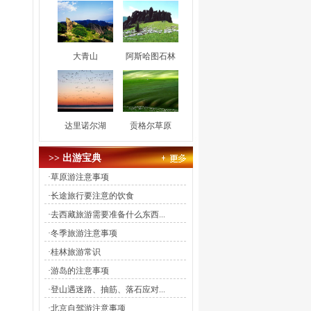
大青山
阿斯哈图石林
达里诺尔湖
贡格尔草原
>> 出游宝典
·
草原游注意事项
·
长途旅行要注意的饮食
·
去西藏旅游需要准备什么东西...
·
冬季旅游注意事项
·
桂林旅游常识
·
游岛的注意事项
·
登山遇迷路、抽筋、落石应对...
·
北京自驾游注意事项