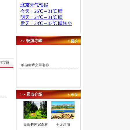
>> 畅游赤峰
行宝典
·
畅游赤峰文章名称
>> 景点介绍
白敖包国家森林
玉龙沙湖