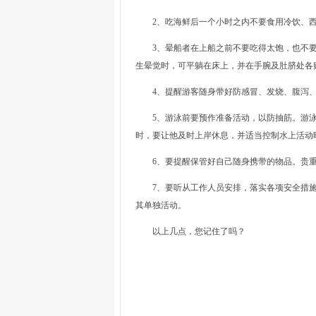
2、吃海鲜后一个小时之内不要食用冷饮、西
3、晕船者在上船之前不要吃得太饱，也不要
生晕觉时，可平躺在床上，并在手腕及肚脐处各
4、提醒游客随身带好防感冒、发烧、腹泻、
5、游泳前要预作准备活动，以防抽筋。游泳
时，要让他及时上岸休息，并适当控制水上活动
6、要提醒保管好自己随身携带的物品。贵重
7、要听从工作人员安排，落实各项安全措施
其单独活动。
以上几点，您记住了吗？