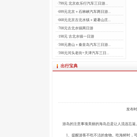
·
799元 北京欢乐行汽车三日游...
·
699元北京＋石林峡汽车两日游...
·
668元北京古北水镇＋避暑山庄...
·
708元古北水镇两日游
·
198元 古北水镇一日游
·
598元唐山＋秦皇岛汽车三日游...
·
598元河头老街+天津汽车三日...
出行宝典
发布时
游岛的注意事项美丽的海岛总是让人流连忘返
1、提醒游客不吃不洁的食物。吃海鲜时，可