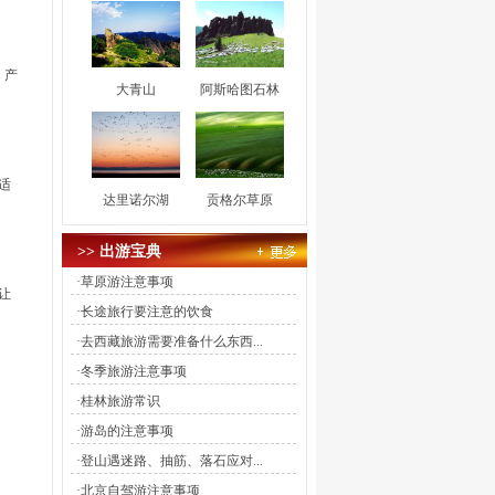
，产
大青山
阿斯哈图石林
适
达里诺尔湖
贡格尔草原
>> 出游宝典
·
草原游注意事项
让
·
长途旅行要注意的饮食
·
去西藏旅游需要准备什么东西...
·
冬季旅游注意事项
·
桂林旅游常识
·
游岛的注意事项
·
登山遇迷路、抽筋、落石应对...
·
北京自驾游注意事项