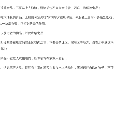
瓜等食品，不要马上去游泳，游泳后也不宜立食冷饮、西瓜、海鲜等食品；
吃太油腻的食品。上船前可预先吃2片防晕片控制晕情。晕船者上船后不要频繁走动
贴一块麝香膏，以起到防晕的作用。
皮肤过敏的物品，以便应急之用
时提醒要在规定的安全区域内活动，不要去禁泳区、深海区等地方。当在水中感觉不
时间；
物品不宜放入衣物箱内，应专项寄存或派人看管；
，切忌麻痹大意。提醒有儿童的游客在参加水上活动时，应照顾好自己的孩子，不可