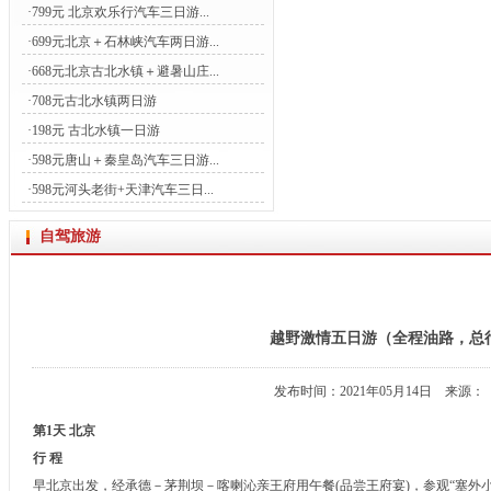
·
799元 北京欢乐行汽车三日游...
·
699元北京＋石林峡汽车两日游...
·
668元北京古北水镇＋避暑山庄...
·
708元古北水镇两日游
·
198元 古北水镇一日游
·
598元唐山＋秦皇岛汽车三日游...
·
598元河头老街+天津汽车三日...
自驾旅游
越野激情五日游（全程油路，总行
发布时间：2021年05月14日 来源：
第
1
天 北京
行 程
早北京出发，经承德－茅荆坝－喀喇沁亲王府用午餐(品尝王府宴)，参观“塞外