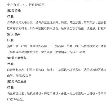
中心(加油)，住。行程430公里。
第
2
天 赤峰
行 程
赤峰从银河大桥出发，经乌丹至玉龙沙湖，骑驼、马观沙漠，驾车穿沙，蒙古
巴林右旗而得名，列为中国国石的候选石。经林西至热水塘住，洗温泉。行程27
第
3
天 热水
行 程
热水出发－经栅－阿斯哈图石林，上山赏石林，午餐－白音乌拉游牧文化区体
（林场或星星他拉度假村）篝火晚会，燃放烟花。行程273公里。
第
4
天 白音敖包
行 程
白音敖包出发－托里三叉路口（加油）－草原风电场赏风机－达里湖旅游区观
山等。行程272公里
第
5
天 乌兰布统
行 程
乌兰布统出发，经机械林场－御道口林场－多伦－元上都遗址－上都镇－哈毕日
行程689公里。